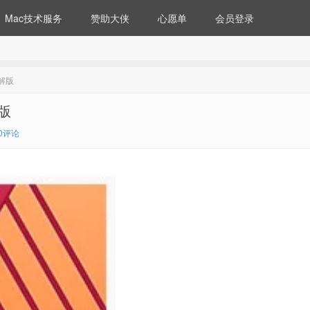
Mac技术服务
赞助大侠
心愿单
会员登录
文破解版
解版
0评论