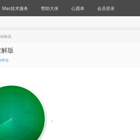
Mac技术服务
赞助大侠
心愿单
会员登录
ac破解版
c破解版
0评论