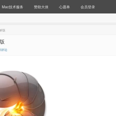
Mac技术服务
赞助大侠
心愿单
会员登录
破解版
解版
0评论