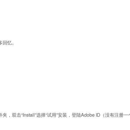
。
多回忆。
19”文件夹，双击“Install”选择“试用”安装，登陆Adobe ID（没有注册