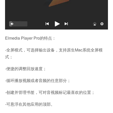
Elmedia Player Pro的特点：
-全屏模式，可选择输出设备，支持原生Mac系统全屏模
式；
-便捷的调整回放速度；
-循环播放视频或者音频的任意部分；
-创建并管理书签，可对音视频标记最喜欢的位置；
-可悬浮在其他应用的顶部。