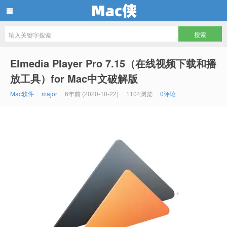
Mac侠
Elmedia Player Pro 7.15（在线视频下载和播
放工具）for Mac中文破解版
Mac软件
major
6年前 (2020-10-22)
1104浏览
0评论