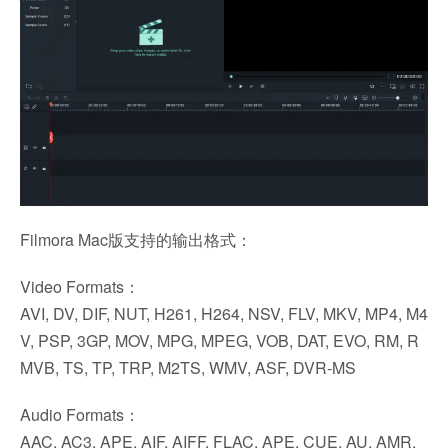
Filmora Mac版支持的输出格式：
Video Formats：
AVI, DV, DIF, NUT, H261, H264, NSV, FLV, MKV, MP4, M4
V, PSP, 3GP, MOV, MPG, MPEG, VOB, DAT, EVO, RM, R
MVB, TS, TP, TRP, M2TS, WMV, ASF, DVR-MS
Audio Formats：
AAC, AC3, APE, AIF, AIFF, FLAC, APE, CUE, AU, AMR,