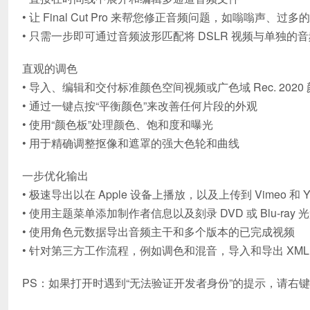
• 让 Final Cut Pro 来帮您修正音频问题，如嗡嗡声、过
• 只需一步即可通过音频波形匹配将 DSLR 视频与单独的
直观的调色
• 导入、编辑和交付标准颜色空间视频或广色域 Rec. 202
• 通过一键点按“平衡颜色”来改善任何片段的外观
• 使用“颜色板”处理颜色、饱和度和曝光
• 用于精确调整抠像和遮罩的强大色轮和曲线
一步优化输出
• 极速导出以在 Apple 设备上播放，以及上传到 Vimeo 和 Y
• 使用主题菜单添加制作者信息以及刻录 DVD 或 Blu-ray 
• 使用角色元数据导出音频主干和多个版本的已完成视频
• 针对第三方工作流程，例如调色和混音，导入和导出 XML
PS：如果打开时遇到“无法验证开发者身份”的提示，请右