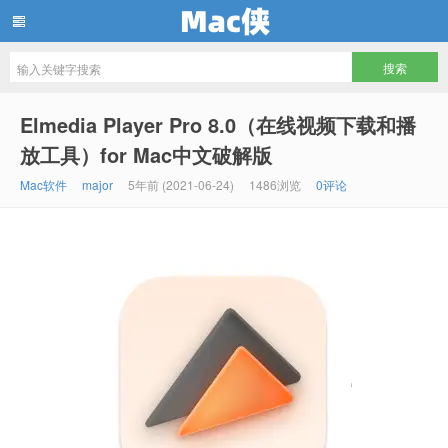
Mac侠
Elmedia Player Pro 8.0（在线视频下载和播
放工具）for Mac中文破解版
Mac软件
major
5年前 (2021-06-24)
1486浏览
0评论