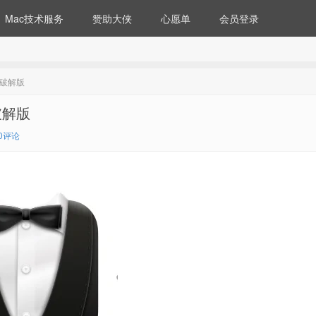
Mac技术服务
赞助大侠
心愿单
会员登录
ac破解版
c破解版
0评论